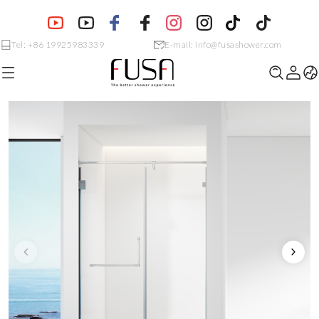
Tel: +86 19925983339
E-mail: info@fusashower.com