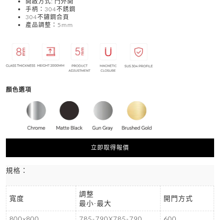
開啟方式: 門外開
手柄：304不銹鋼
304不鏽鋼合頁
產品調整：5mm
顏色選項
立即取得報價
規格：
調整
寬度
開門方式
最小-最大
800x800
785-790X785-790
600