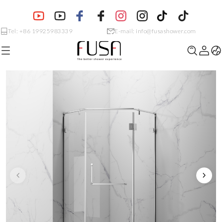
Tel: +86 19925983339
E-mail: info@fusashower.com