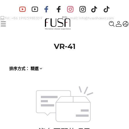
Tel: +86 19925983339
E-mail: info@fusashower.com
VR-41
排序方式
：
精選