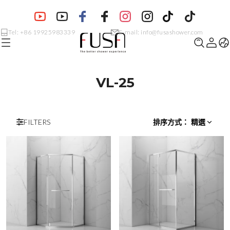
Tel: +86 19925983339
E-mail: info@fusashower.com
VL-25
FILTERS
排序方式
：
精選