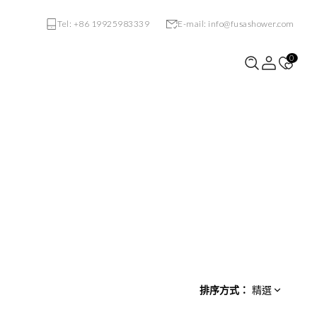
Tel: +86 19925983339
E-mail: info@fusashower.com
0
VE-S731
VF-S121
排序方式
：
精選