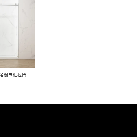
VH-S121
VJ-P331
VK-P731
VO-H131
VP-H731
VR-H331
浴間無框拉門
得報價