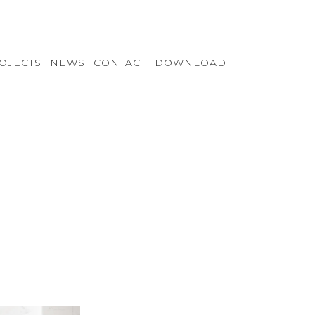
OJECTS
NEWS
CONTACT
DOWNLOAD
VB-S122
VC-S122
VD-S122