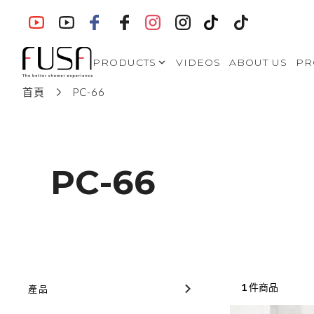
PRODUCTS
VIDEOS
ABOUT US
PR
首頁
PC-66
SHOWER
ENCLOSURES- Modern
Style
SHOWER
ENCLOSURES-
European Style
PC-66
VA-S721
SHOWER
ENCLOSURES-North
American Style
WALK IN SHOWERS
BATH SCREENS
1
件商品
產品