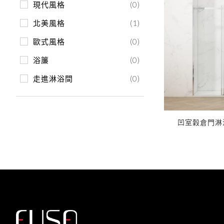
現代風格
(0)
VG-S132
北美風格
(1)
歐式風格
(0)
浴簾
(0)
走進淋浴間
(0)
VN-H731
凹室穀倉門淋
立即取